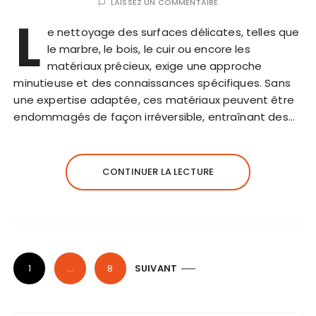
LAISSEZ UN COMMENTAIRE
L
e nettoyage des surfaces délicates, telles que
le marbre, le bois, le cuir ou encore les
matériaux précieux, exige une approche
minutieuse et des connaissances spécifiques. Sans
une expertise adaptée, ces matériaux peuvent être
endommagés de façon irréversible, entraînant des…
CONTINUER LA LECTURE
P
1
…
8
SUIVANT
a
g