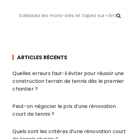
i
R
n
e
a
c
t
h
i
e
o
r
ARTICLES RÉCENTS
c
n
h
d
Quelles erreurs faut-il éviter pour réussir une
e
e
construction terrain de tennis dès le premier
p
s
chantier ?
o
u
p
r
Peut-on négocier le prix d’une rénovation
u
court de tennis ?
b
:
l
Quels sont les critères d’une rénovation court
i