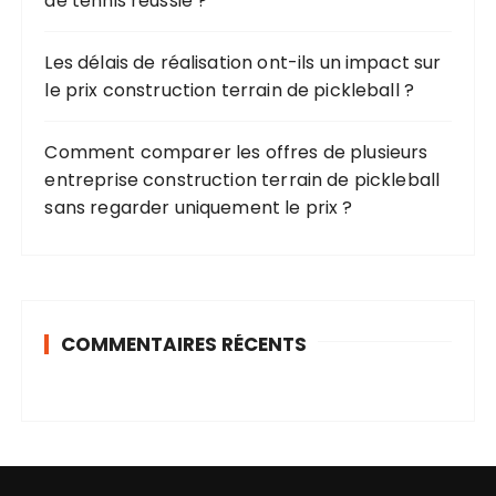
de tennis réussie ?
c
a
Les délais de réalisation ont-ils un impact sur
le prix construction terrain de pickleball ?
t
i
Comment comparer les offres de plusieurs
o
entreprise construction terrain de pickleball
n
sans regarder uniquement le prix ?
s
COMMENTAIRES RÉCENTS