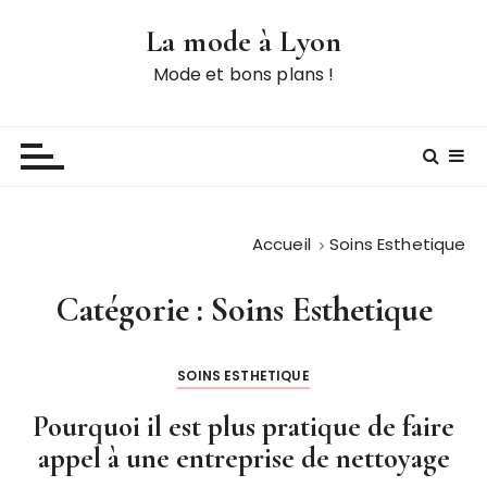
P
La mode à Lyon
a
s
Mode et bons plans !
s
e
r
a
u
c
Accueil
Soins Esthetique
o
n
Catégorie :
Soins Esthetique
t
e
n
SOINS ESTHETIQUE
u
Pourquoi il est plus pratique de faire
appel à une entreprise de nettoyage