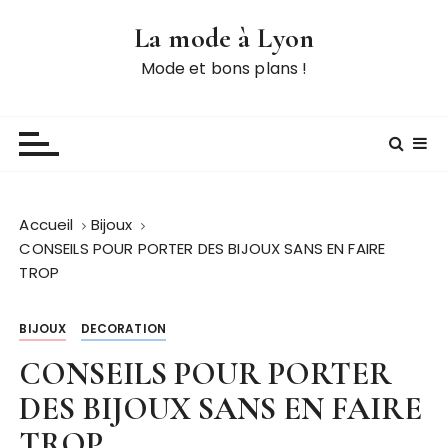
P
La mode à Lyon
a
s
Mode et bons plans !
s
e
r
a
u
c
Accueil
Bijoux
o
CONSEILS POUR PORTER DES BIJOUX SANS EN FAIRE
n
TROP
t
e
BIJOUX
DECORATION
n
u
CONSEILS POUR PORTER
DES BIJOUX SANS EN FAIRE
TROP