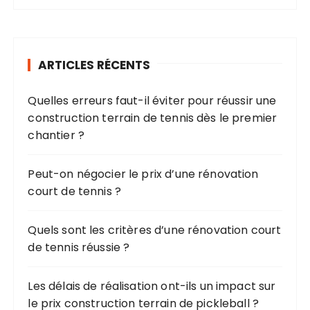
h
e
r
ARTICLES RÉCENTS
c
h
Quelles erreurs faut-il éviter pour réussir une
e
construction terrain de tennis dès le premier
p
chantier ?
o
u
r
Peut-on négocier le prix d’une rénovation
court de tennis ?
:
Quels sont les critères d’une rénovation court
de tennis réussie ?
Les délais de réalisation ont-ils un impact sur
le prix construction terrain de pickleball ?