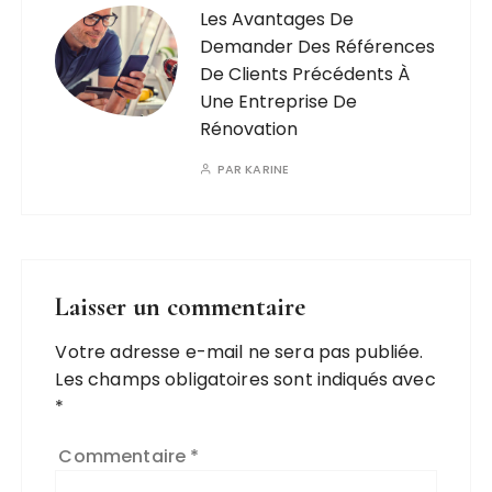
Les Avantages De
Demander Des Références
De Clients Précédents À
Une Entreprise De
Rénovation
PAR
KARINE
Laisser un commentaire
Votre adresse e-mail ne sera pas publiée.
A
Les champs obligatoires sont indiqués avec
l
*
t
e
Commentaire
*
r
n