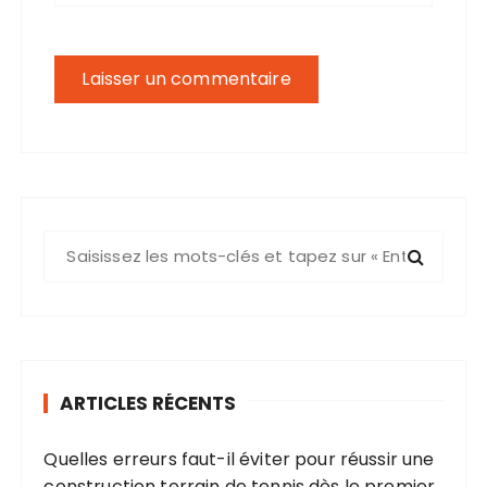
R
e
c
h
e
r
ARTICLES RÉCENTS
c
h
Quelles erreurs faut-il éviter pour réussir une
e
construction terrain de tennis dès le premier