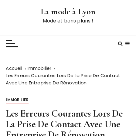
P
La mode à Lyon
a
s
Mode et bons plans !
s
e
r
a
u
c
Accueil
Immobilier
o
Les Erreurs Courantes Lors De La Prise De Contact
n
Avec Une Entreprise De Rénovation
t
e
IMMOBILIER
n
u
Les Erreurs Courantes Lors De
La Prise De Contact Avec Une
Entreprise De Rénovation