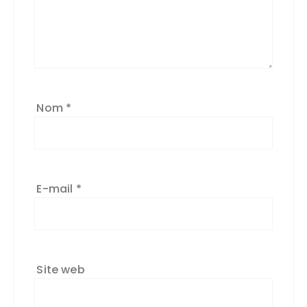
a
ti
v
e
:
Nom
*
E-mail
*
Site web