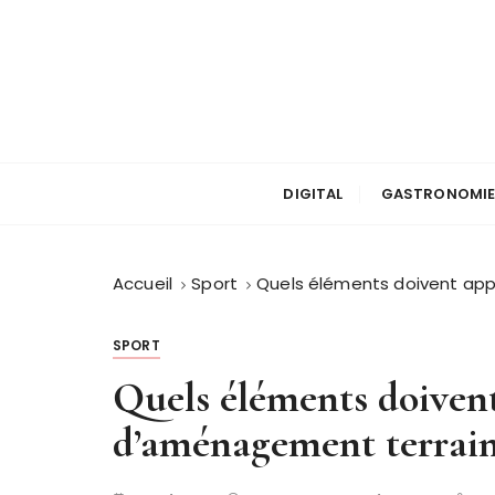
P
a
s
s
e
r
a
DIGITAL
GASTRONOMI
u
c
o
Accueil
Sport
Quels éléments doivent appa
n
t
e
SPORT
n
Quels éléments doivent
u
d’aménagement terrain 