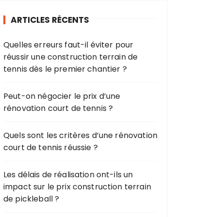
r
ARTICLES RÉCENTS
c
h
Quelles erreurs faut-il éviter pour
e
réussir une construction terrain de
p
tennis dès le premier chantier ?
o
u
r
Peut-on négocier le prix d’une
rénovation court de tennis ?
:
Quels sont les critères d’une rénovation
court de tennis réussie ?
Les délais de réalisation ont-ils un
impact sur le prix construction terrain
de pickleball ?