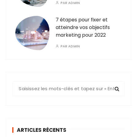
PAR
ADMIN
7 étapes pour fixer et
atteindre vos objectifs
marketing pour 2022
PAR
ADMIN
R
e
c
h
e
r
ARTICLES RÉCENTS
c