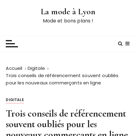
P
La mode à Lyon
a
s
Mode et bons plans !
s
e
r
a
u
c
Accueil
Digitale
o
Trois conseils de référencement souvent oubliés
n
pour les nouveaux commerçants en ligne
t
e
DIGITALE
n
u
Trois conseils de référencement
souvent oubliés pour les
nouveaux commerçants en ligne