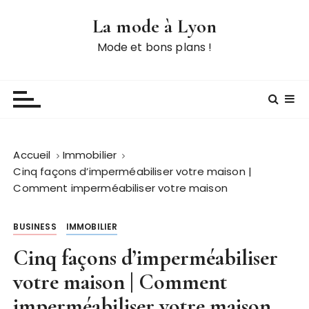
P
La mode à Lyon
a
s
Mode et bons plans !
s
e
r
a
u
c
Accueil
Immobilier
o
Cinq façons d’imperméabiliser votre maison |
n
Comment imperméabiliser votre maison
t
e
BUSINESS
IMMOBILIER
n
u
Cinq façons d’imperméabiliser
votre maison | Comment
imperméabiliser votre maison