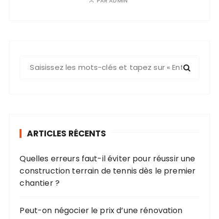
PAR
ADMIN
R
e
c
h
e
r
ARTICLES RÉCENTS
c
h
Quelles erreurs faut-il éviter pour réussir une
e
construction terrain de tennis dès le premier
p
chantier ?
o
u
r
Peut-on négocier le prix d’une rénovation